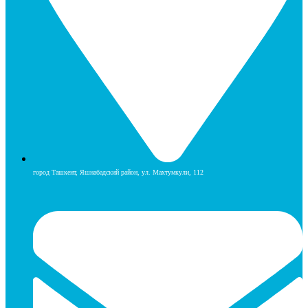
город Ташкент, Яшнабадский район, ул. Махтумкули, 112