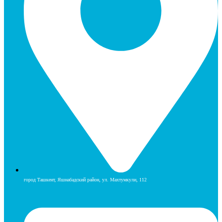
город Ташкент, Яшнабадский район, ул. Махтумкули, 112