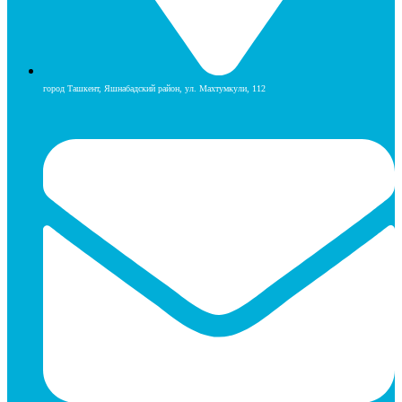
город Ташкент, Яшнабадский район, ул. Махтумкули, 112