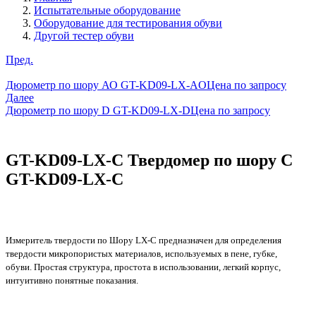
Испытательные оборудование
Оборудование для тестирования обуви
Другой тестер обуви
Пред.
Дюрометр по шору АО GT-KD09-LX-AO
Цена по запросу
Далее
Дюрометр по шору D GT-KD09-LX-D
Цена по запросу
GT-KD09-LX-C Твердомер по шору C
GT-KD09-LX-C
Измеритель твердости по Шору LX-C предназначен для определения
твердости микропористых материалов, используемых в пене, губке,
обуви. Простая структура, простота в использовании, легкий корпус,
интуитивно понятные показания.