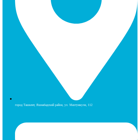
город Ташкент, Яшнабадский район, ул. Махтумкули, 112