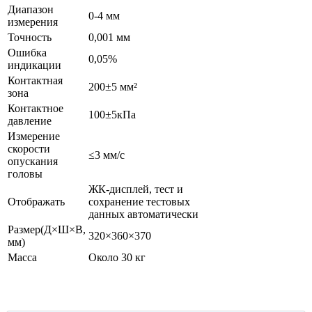
Диапазон
0-4 мм
измерения
Точность
0,001 мм
Ошибка
0,05%
индикации
Контактная
200±5 мм²
зона
Контактное
100±5кПа
давление
Измерение
скорости
≤3 мм/с
опускания
головы
ЖК-дисплей, тест и
Отображать
сохранение тестовых
данных автоматически
Размер(Д×Ш×В,
320×360×370
мм)
Масса
Около 30 кг