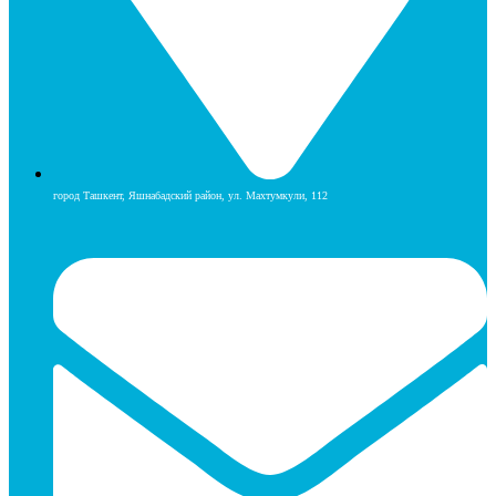
город Ташкент, Яшнабадский район, ул. Махтумкули, 112