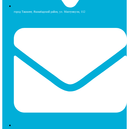
город Ташкент, Яшнабадский район, ул. Махтумкули, 112