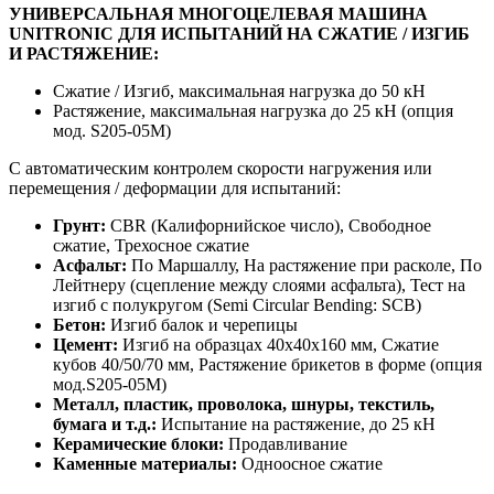
УНИВЕРСАЛЬНАЯ МНОГОЦЕЛЕВАЯ МАШИНА
UNITRONIC
ДЛЯ
ИСПЫТАНИЙ
НА
СЖАТИЕ
/
ИЗГИБ
И
РАСТЯЖЕНИЕ
:
Сжатие / Изгиб, максимальная нагрузка до 50 кН
Растяжение, максимальная нагрузка до 25 кН (опция
мод. S205-05М)
С автоматическим контролем скорости нагружения или
перемещения / деформации для испытаний:
Грунт:
CBR (Калифорнийское число), Свободное
сжатие, Трехосное сжатие
Асфальт:
По Маршаллу, На растяжение при расколе, По
Лейтнеру (сцепление между слоями асфальта), Тест на
изгиб с полукругом (Semi Circular Bending: SCB)
Бетон:
Изгиб балок и черепицы
Цемент:
Изгиб на образцах 40x40x160 мм, Сжатие
кубов 40/50/70 мм, Растяжение брикетов в форме (опция
мод.S205-05М)
Металл, пластик, проволока, шнуры, текстиль,
бумага и т.д.:
Испытание на растяжение, до 25 кН
Керамические блоки:
Продавливание
Каменные материалы:
Одноосное сжатие