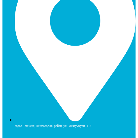
город Ташкент, Яшнабадский район, ул. Махтумкули, 112