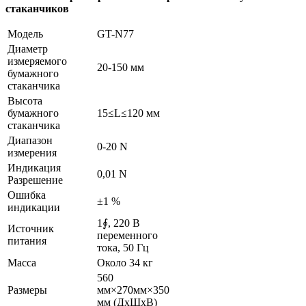
стаканчиков
Модель
GT-N77
Диаметр
измеряемого
20-150 мм
бумажного
стаканчика
Высота
бумажного
15≤L≤120 мм
стаканчика
Диапазон
0-20 N
измерения
Индикация
0,01 N
Разрешение
Ошибка
±1 %
индикации
1∮, 220 В
Источник
переменного
питания
тока, 50 Гц
Масса
Около 34 кг
560
Размеры
мм×270мм×350
мм (ДxШxВ)