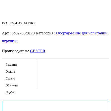
ISО 8124-1
АSТМ F963
Арт :
8b02706f8170
Категория :
Оборудование для испытаний
игрушек
Производитель:
GESTER
Гарантия
Оплата
Сервис
Обучение
Подбор