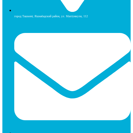
город Ташкент, Яшнабадский район, ул. Махтумкули, 112