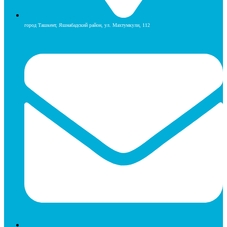
город Ташкент, Яшнабадский район, ул. Махтумкули, 112