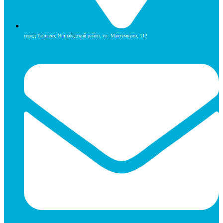
город Ташкент, Яшнабадский район, ул. Махтумкули, 112