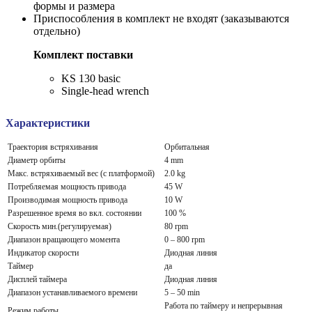
формы и размера
Приспособления в комплект не входят (заказываются
отдельно)
Комплект поставки
KS 130 basic
Single-head wrench
Характеристики
Траектория встряхивания
Орбитальная
Диаметр орбиты
4 mm
Макс. встряхиваемый вес (с платформой)
2.0 kg
Потребляемая мощность привода
45 W
Производимая мощность привода
10 W
Разрешенное время во вкл. состоянии
100 %
Скорость мин.(регулируемая)
80 rpm
Диапазон вращающего момента
0 – 800 rpm
Индикатор скорости
Диодная линия
Таймер
да
Дисплей таймера
Диодная линия
Диапазон устанавливаемого времени
5 – 50 min
Работа по таймеру и непрерывная
Режим работы