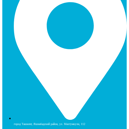
город Ташкент, Яшнабадский район, ул. Махтумкули, 112