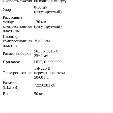
Скорость сжатия
60 копий в минуту
0-50 мм
Удар
(регулируемый)
Расстояние
между
130 мм
компрессионные
(регулируемый)
пластины
Площадь
компрессионных
35×35 см
пластин
50±5 x 50±5 x
Размер выборки
25±2 мм
Прилавок
НРС, 0~999,999
1 ф 220 В
Электропитание
переменного тока
50/60 Гц
Размеры
72x56x83 см
(ШxГxВ)
Вес
50 кг