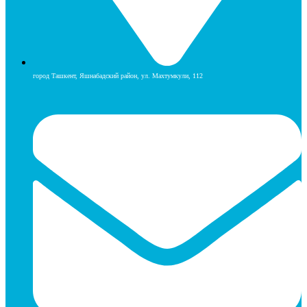
город Ташкент, Яшнабадский район, ул. Махтумкули, 112