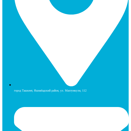
город Ташкент, Яшнабадский район, ул. Махтумкули, 112