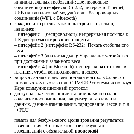
индивидуальных требований: две проводные
соединения (интерфейсы RS-232, интерфейс Ethernet,
USB или аналоговый модуль) и два беспроводных
соединений (WiFi, с Bluetooth)
каждого интерфейса можно настроить отдельно,
например:
– интерфейс 1 (беспроводной): непрерывная посылка к
ПК для документирования процесса
– интерфейс 2 (интерфейс RS-232): Печать стабильного
веса
– интерфейс 3 (аналог модуль): Управление устройство
при достижении заданного веса
– интерфейс, 4 (по Bluetooth): непрерывная отправка в
планшет, чтобы контролировать процесс
запроса данных и дистанционный контроль баланса с
помощью компьютера или CRM/ERP системы используя
Керн коммуникационный протокол
доступна в качестве опции с алиби
память
баланс
содержит воспоминания, например, для элемента
данных, данные взвешивания, тарирование Весов и т. д.
➔ PLU
память для безбумажного архивирования результатов
взвешивания. Это также означает результаты
взвешиваний с обязательной
проверкой