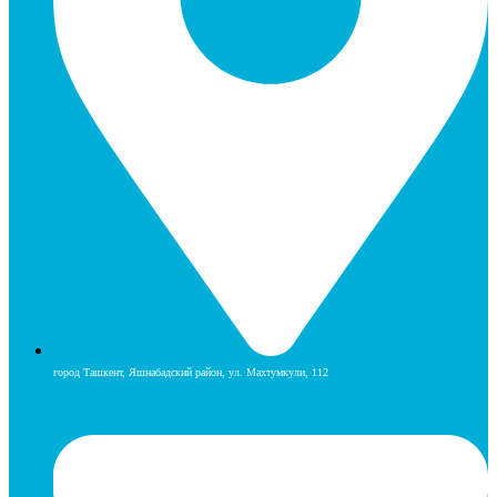
город Ташкент, Яшнабадский район, ул. Махтумкули, 112