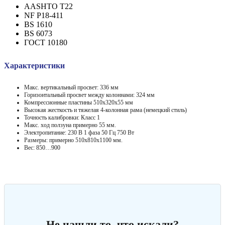
AASHTO T22
NF P18-411
BS 1610
BS 6073
ГОСТ 10180
Характеристики
Макс. вертикальный просвет: 336 мм
Горизонтальный просвет между колоннами: 324 мм
Компрессионные пластины 510x320x55 мм
Высокая жесткость и тяжелая 4-колонная рама (немецкий стиль)
Точность калибровки: Класс 1
Макс. ход ползуна примерно 55 мм.
Электропитание: 230 В 1 фаза 50 Гц 750 Вт
Размеры: примерно 510x810x1100 мм.
Вес: 850…900
Не нашли то, что искали?