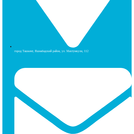
город Ташкент, Яшнабадский район, ул. Махтумкули, 112