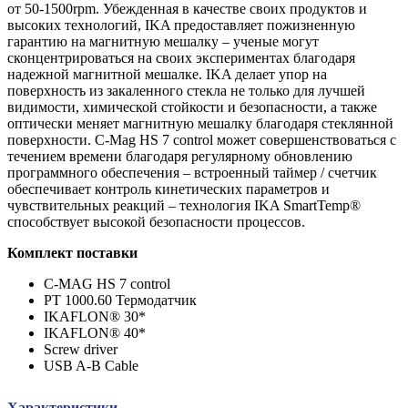
от 50-1500rpm. Убежденная в качестве своих продуктов и
высоких технологий, IKA предоставляет пожизненную
гарантию на магнитную мешалку – ученые могут
сконцентрироваться на своих экспериментах благодаря
надежной магнитной мешалке. IKA делает упор на
поверхность из закаленного стекла не только для лучшей
видимости, химической стойкости и безопасности, а также
оптически меняет магнитную мешалку благодаря стеклянной
поверхности. C-Mag HS 7 control может совершенствоваться с
течением времени благодаря регулярному обновлению
программного обеспечения – встроенный таймер / счетчик
обеспечивает контроль кинетических параметров и
чувствительных реакций – технология IKA SmartTemp®
способствует высокой безопасности процессов.
Комплект поставки
C-MAG HS 7 control
PT 1000.60 Термодатчик
IKAFLON® 30*
IKAFLON® 40*
Screw driver
USB A-B Cable
Характеристики