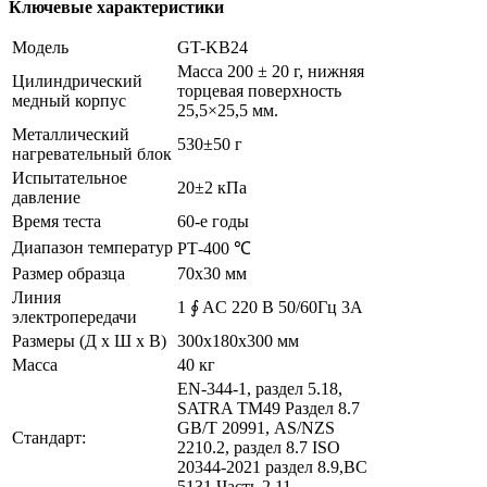
Ключевые характеристики
Модель
GT-KB24
Масса 200 ± 20 г, нижняя
Цилиндрический
торцевая поверхность
медный корпус
25,5×25,5 мм.
Металлический
530±50 г
нагревательный блок
Испытательное
20±2 кПа
давление
Время теста
60-е годы
Диапазон температур
РТ-400 ℃
Размер образца
70х30 мм
Линия
1 ∮ AC 220 В 50/60Гц 3А
электропередачи
Размеры (Д х Ш х В)
300x180x300 мм
Масса
40 кг
EN-344-1, раздел 5.18,
SATRA ТМ49 Раздел 8.7
GB/Т 20991, AS/NZS
Стандарт:
2210.2, раздел 8.7 ISO
20344-2021 раздел 8.9,BC
5131 Часть 2.11