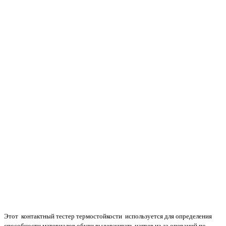
Этот контактный тестер термостойкости используется для определения
способности материалов обуви выдерживать нагрев из-за операций по