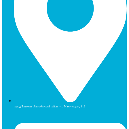
город Ташкент, Яшнабадский район, ул. Махтумкули, 112