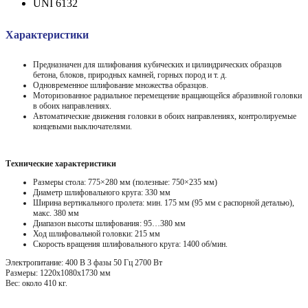
UNI 6132
Характеристики
Предназначен для шлифования кубических и цилиндрических образцов
бетона, блоков, природных камней, горных пород и т. д.
Одновременное шлифование множества образцов.
Моторизованное радиальное перемещение вращающейся абразивной головки
в обоих направлениях.
Автоматические движения головки в обоих направлениях, контролируемые
концевыми выключателями.
Технические характеристики
Размеры стола: 775×280 мм (полезные: 750×235 мм)
Диаметр шлифовального круга: 330 мм
Ширина вертикального пролета: мин. 175 мм (95 мм с распорной деталью),
макс. 380 мм
Диапазон высоты шлифования: 95…380 мм
Ход шлифовальной головки: 215 мм
Скорость вращения шлифовального круга: 1400 об/мин.
Электропитание: 400 В 3 фазы 50 Гц 2700 Вт
Размеры: 1220x1080x1730 мм
Вес: около 410 кг.