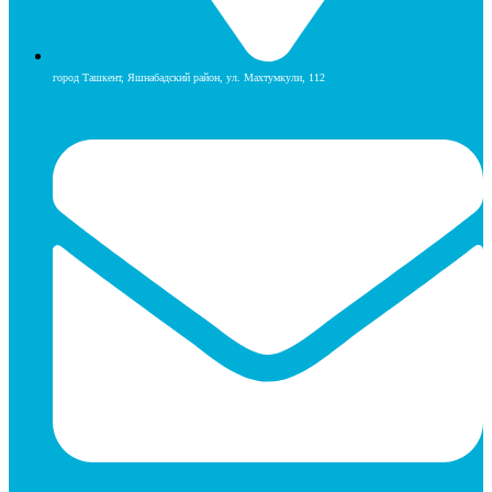
город Ташкент, Яшнабадский район, ул. Махтумкули, 112