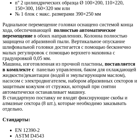
n° 2 цилиндрических образца Ø 100×200, 110×220,
150×300, 160×320 мм или
№ 1 блок с макс. размерами 390×250 мм
Радиальное перемещение головки оснащено системой конца
хода, обеспечивающей
полностью автоматическое
перемещение
в обоих направлениях. Колонна полностью
защищена от абразивной пыли. Вертикальное опускание
шлифовальной головки достигается с помощью бесконечно
малых регулировок с помощью верхнего маховика с
градуировкой 0,05 мм.
Машина, изготовленная из прочной пластины,
поставляется
в комплекте с
панелью управления, баком для охлаждающей
жидкости/декантации (водой и эмульгирующим маслом),
насосом с электродвигателем, набором абразивных секторов и
защитным кожухом от стружки, который при снятии
автоматически останавливает машину.
В стандартную поставку не входят фиксирующие скобы и
алмазные сектора (8 шт.), которые необходимо заказывать
отдельно.
Стандарты:
EN 12390-2
ASTM D4543