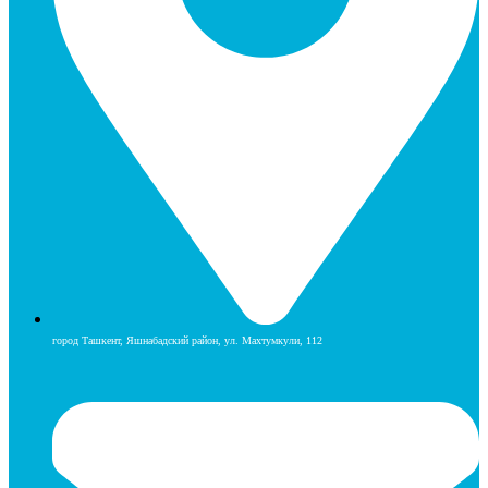
город Ташкент, Яшнабадский район, ул. Махтумкули, 112