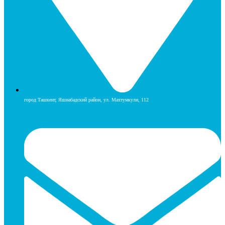
город Ташкент, Яшнабадский район, ул. Махтумкули, 112